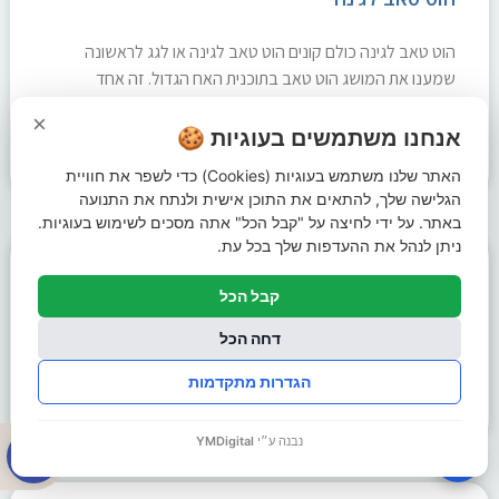
הוט טאב לגינה כולם קונים הוט טאב לגינה או לגג לראשונה
שמענו את המושג הוט טאב בתוכנית האח הגדול. זה אחד
המקומות שם מתרחשים הדברים
×
אנחנו משתמשים בעוגיות 🍪
קרא עוד »
האתר שלנו משתמש בעוגיות (Cookies) כדי לשפר את חוויית
הגלישה שלך, להתאים את התוכן אישית ולנתח את התנועה
באתר. על ידי לחיצה על "קבל הכל" אתה מסכים לשימוש בעוגיות.
ניתן לנהל את ההעדפות שלך בכל עת.
ספסל עץ לגינה – איזה סוג הכי כדאי?
קבל הכל
ספסל עץ לגינה – איזה סוג הכי כדאי? כל מי שיש לו גינה יודע כי
דחה הכל
זה החלק הכי חשוב בבית שלנו מכיוון שיש לו השפעה
הגדרות מתקדמות
קרא עוד »
פתח סרגל 
נבנה ע״י
YMDigital
🍪