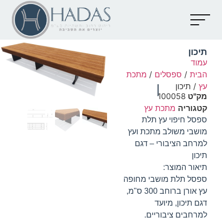
יצירת קשר
קטלוג מוצרים
מאמרים וכתבות
תיכון
עמוד
הבית
/
ספסלים
/
מתכת
עץ
/ תיכון
מק"ט
100058
קטגוריה
מתכת עץ
ספסל חיפוי עץ תלת
מושבי משולב מתכת ועץ
למרחב הציבורי – דגם
תיכון
תיאור המוצר:
ספסל תלת מושבי מחופה
עץ אורן ברוחב 300 ס"מ,
דגם תיכון, מיועד
למרחבים ציבוריים.