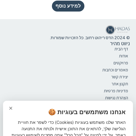
למידע נוסף
© 2024 הדס ריהוט רחוב. כל הזכויות שמורות.
ניווט מהיר
דף הבית
אודות
פרויקטים
מאמרים וכתבות
יצירת קשר
תקנון אתר
מדיניות פרטיות
הצהרת נגישות
קטלוג
×
ספסלים
אנחנו משתמשים בעוגיות 🍪
מערכות ישיבה
האתר שלנו משתמש בעוגיות (Cookies) כדי לשפר את חוויית
אשפתונים
הגלישה שלך, להתאים את התוכן אישית ולנתח את התנועה
פתרונות הצללה
באתר. על ידי לחיצה על "קבל הכל" אתה מסכים לשימוש בעוגיות.