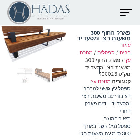
יצירת קשר
קטלוג מוצרים
מאמרים וכתבות
פארק החוף 300
משענת חצי ומסעד יד
עמוד
הבית
/
ספסלים
/
מתכת
עץ
/ פארק החוף 300
משענת חצי ומסעד יד
מק"ט
100023
קטגוריה
מתכת עץ
ספסל עץ גושני למרחב
הציבורי עם משענת חצי
ומסעד יד – דגם פארק
החוף
תיאור המוצר:
ספסל נמל גושני באורך
300 ס"מ עם משענת חצי