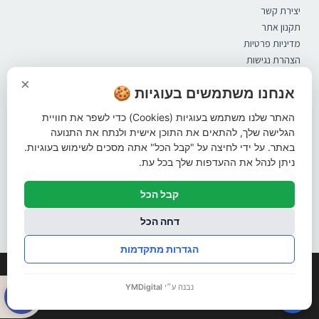
יצירת קשר
תקנון אתר
מדיניות פרטיות
הצהרת נגישות
קטלוג
×
ספסלים
אנחנו משתמשים בעוגיות 🍪
מערכות ישיבה
האתר שלנו משתמש בעוגיות (Cookies) כדי לשפר את חוויית
אשפתונים
הגלישה שלך, להתאים את התוכן אישית ולנתח את התנועה
פתרונות הצללה
באתר. על ידי לחיצה על "קבל הכל" אתה מסכים לשימוש בעוגיות.
ברזיות
ניתן לנהל את ההעדפות שלך בכל עת.
עמודי חסימה
מתקני אופניים
קבל הכל
שונות
עקבו אחרינו ברשתות החברתיות
דחה הכל
הגדרות מתקדמות
© כל הזכויות שמורות
פתח סרגל 
נבנה ע״י
YMDigital
🍪
קידום אורגני
פרסום בגוגל
בניית אתרים
עיצוב לוגו
מיתוג עסקי