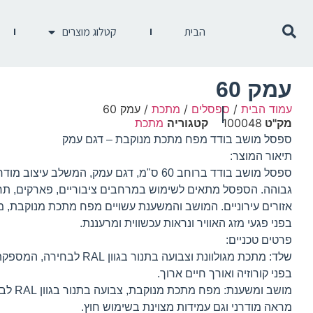
הבית
קטלוג מוצרים
עמק 60
עמוד הבית
/
ספסלים
/
מתכת
/ עמק 60
מק"ט
100048
קטגוריה
מתכת
ספסל מושב בודד מפח מתכת מנוקבת – דגם עמק
תיאור המוצר:
ספסל מושב בודד ברוחב 60 ס"מ, דגם עמק, המשלב עיצו
גבוהה. הספסל מתאים לשימוש במרחבים ציבוריים, פארקים, תח
אזורים עירוניים. המושב והמשענת עשויים מפח מתכת מנוקבת,
בפני פגעי מזג האוויר ונראות עכשווית ומרעננת.
פרטים טכניים:
שלד: מתכת מגולוונת וצבועה בתנור בגוון
בפני קורוזיה ואורך חיים ארוך.
מושב ומשענת
מראה מודרני וגם עמידות מצוינת בשימוש חוץ.