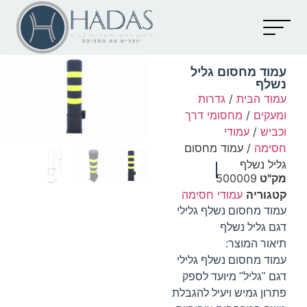
יצירת קשר
קטלוג מוצרים
מאמרים וכתבות
עמוד מחסום גליל
נשלף
עמוד הבית
/
גדרות
ומעקים
/
מחסומי דרך
וכביש
/
עמודי
חסימה
/ עמוד מחסום
גליל נשלף
מק"ט
500009
קטגוריה
עמודי חסימה
עמוד מחסום נשלף גלילי
דגם גליל נשלף
תיאור המוצר:
עמוד מחסום נשלף גלילי
דגם "גליל" מיועד לספק
פתרון גמיש ויעיל להגבלת