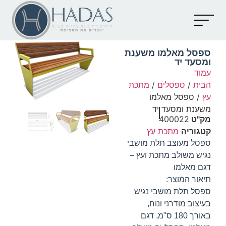
יצירת קשר
קטלוג מוצרים
מאמרים וכתבות
ספסל מאלמו משענת
ומסעד יד
עמוד
הבית
/
ספסלים
/
מתכת
עץ
/ ספסל מאלמו
משענת ומסעד יד
מק"ט
400022
קטגוריה
מתכת עץ
ספסל מעוצב תלת מושבי
נגיש משולב מתכת ועץ –
דגם מאלמו
תיאור המוצר:
ספסל תלת מושבי נגיש
בעיצוב מודרני ונוח,
באורך 180 ס"מ, דגם