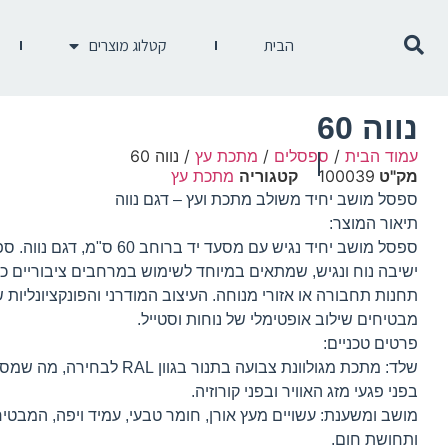
הבית
קטלוג מוצרים
נווה 60
עמוד הבית
/
ספסלים
/
מתכת עץ
/ נווה 60
מק"ט
100039
קטגוריה
מתכת עץ
ספסל מושב יחיד משולב מתכת ועץ – דגם נווה
תיאור המוצר:
ספסל מושב יחיד נגיש עם מסעד יד ברוחב
ישיבה נוח ונגיש, שמתאים במיוחד לשימוש במרחבים ציבוריים כגו
תחנות תחבורה או אזורי מנוחה. העיצוב המודרני והפונקציונליות
מבטיחים שילוב אופטימלי של נוחות וסטייל.
פרטים טכניים:
שלד: מתכת מגולוונת צבועה בתנור בגוון
בפני פגעי מזג האוויר ובפני קורוזיה.
מושב ומשענת: עשויים מעץ אורן, חומר טבעי, עמיד ויפה, המבטי
ותחושת חום.