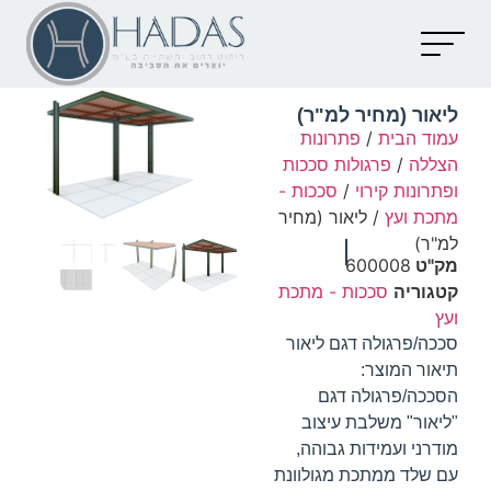
יצירת קשר
קטלוג מוצרים
מאמרים וכתבות
ליאור (מחיר למ"ר)
עמוד הבית
/
פתרונות
הצללה
/
פרגולות סככות
ופתרונות קירוי
/
סככות -
מתכת ועץ
/ ליאור (מחיר
למ"ר)
מק"ט
600008
קטגוריה
סככות - מתכת
ועץ
סככה/פרגולה דגם ליאור
תיאור המוצר:
הסככה/פרגולה דגם
"ליאור" משלבת עיצוב
מודרני ועמידות גבוהה,
עם שלד ממתכת מגולוונת