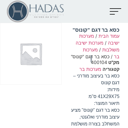
יצירת קשר
קטלוג מוצרים
מאמרים וכתבות
כסא בר דגם "קונוס"
עמוד הבית
/
מערכות
ישיבה
/
מערכות ישיבה
משולבות
/
מערכות
בר
/ כסא בר דגם "קונוס"
מק"ט
400104
קטגוריה
מערכות בר
כסא בר בעיצוב מודרני –
דגם קונוס
מידות:
41X29X75 ס"מ
תיאור המוצר:
כסא בר דגם "קונוס" מציע
עיצוב מודרני ואלגנטי,
המשתלב בצורה מושלמת