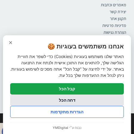
מאמרים וכתבות
יצירת קשר
תקנון אתר
מדיניות פרטיות
הצהרת נגישות
קטלוג
×
ספסלים
אנחנו משתמשים בעוגיות 🍪
מערכות ישיבה
האתר שלנו משתמש בעוגיות (Cookies) כדי לשפר את חוויית
אשפתונים
הגלישה שלך, להתאים את התוכן אישית ולנתח את התנועה
פתרונות הצללה
באתר. על ידי לחיצה על "קבל הכל" אתה מסכים לשימוש בעוגיות.
ברזיות
ניתן לנהל את ההעדפות שלך בכל עת.
עמודי חסימה
מתקני אופניים
קבל הכל
שונות
עקבו אחרינו ברשתות החברתיות
דחה הכל
הגדרות מתקדמות
© כל הזכויות שמורות
פתח סרגל 
נבנה ע״י
YMDigital
🍪
קידום אורגני
פרסום בגוגל
בניית אתרים
עיצוב לוגו