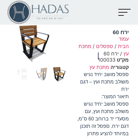
יצירת קשר
קטלוג מוצרים
מאמרים וכתבות
ירח 60
עמוד
הבית
/
ספסלים
/
מתכת
עץ
/ ירח 60
מק"ט
100033
קטגוריה
מתכת עץ
ספסל מושב יחיד נגיש
משולב מתכת ועץ – דגם
ירח
תיאור המוצר:
ספסל מושב יחיד נגיש
משולב מתכת ועץ, עם
מסעדי יד ברוחב 60 ס"מ,
דגם ירח. ספסל זה תוכנן
במיוחד להציע פתרון