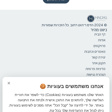
© 2024 הדס ריהוט רחוב. כל הזכויות שמורות.
ניווט מהיר
דף הבית
אודות
פרויקטים
מאמרים וכתבות
יצירת קשר
תקנון אתר
מדיניות פרטיות
הצהרת נגישות
קטלוג
×
ספסלים
אנחנו משתמשים בעוגיות 🍪
מערכות ישיבה
האתר שלנו משתמש בעוגיות (Cookies) כדי לשפר את חוויית
אשפתונים
הגלישה שלך, להתאים את התוכן אישית ולנתח את התנועה
פתרונות הצללה
באתר. על ידי לחיצה על "קבל הכל" אתה מסכים לשימוש בעוגיות.
ברזיות
ניתן לנהל את ההעדפות שלך בכל עת.