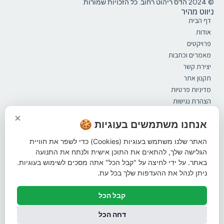
© 2024 הדס ריהוט רחוב. כל הזכויות שמורות.
ניווט מהיר
דף הבית
אודות
פרויקטים
מאמרים וכתבות
יצירת קשר
תקנון אתר
מדיניות פרטיות
הצהרת נגישות
קטלוג
×
ספסלים
אנחנו משתמשים בעוגיות 🍪
מערכות ישיבה
האתר שלנו משתמש בעוגיות (Cookies) כדי לשפר את חוויית
אשפתונים
הגלישה שלך, להתאים את התוכן אישית ולנתח את התנועה
פתרונות הצללה
באתר. על ידי לחיצה על "קבל הכל" אתה מסכים לשימוש בעוגיות.
ברזיות
ניתן לנהל את ההעדפות שלך בכל עת.
עמודי חסימה
מתקני אופניים
קבל הכל
שונות
עקבו אחרינו ברשתות החברתיות
דחה הכל