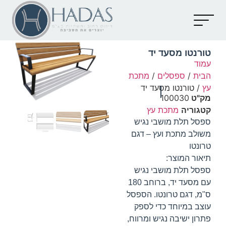
יצירת קשר
קטלוג מוצרים
מאמרים וכתבות
טורנטו מסעד יד
עמוד
הבית
/
ספסלים
/
מתכת
עץ
/ טורנטו מסעד יד
מק"ט
100030
קטגוריה
מתכת עץ
ספסל תלת מושבי נגיש
משולב מתכת ועץ – דגם
טרונטו
תיאור המוצר:
ספסל תלת מושבי נגיש
עם מסעד יד, ברוחב 180
ס"מ, דגם טרונטו. הספסל
עוצב במיוחד כדי לספק
פתרון ישיבה נגיש ומרווח,