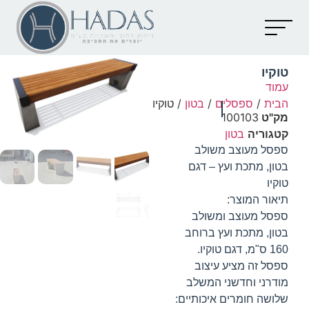
יצירת קשר
קטלוג מוצרים
מאמרים וכתבות
טוקיו
עמוד
הבית
/
ספסלים
/
בטון
/ טוקיו
מק"ט
100103
קטגוריה
בטון
ספסל מעוצב משולב
בטון, מתכת ועץ – דגם
טוקיו
תיאור המוצר:
ספסל מעוצב ומשולב
בטון, מתכת ועץ ברוחב
160 ס"מ, דגם טוקיו.
ספסל זה מציע עיצוב
מודרני וחדשני המשלב
שלושה חומרים איכותיים: