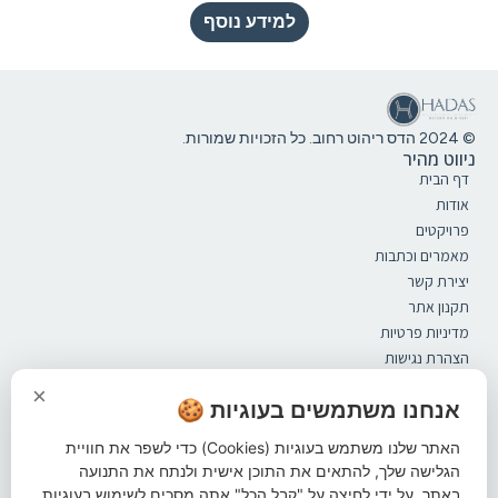
למידע נוסף
© 2024 הדס ריהוט רחוב. כל הזכויות שמורות.
ניווט מהיר
דף הבית
אודות
פרויקטים
מאמרים וכתבות
יצירת קשר
תקנון אתר
מדיניות פרטיות
הצהרת נגישות
קטלוג
×
ספסלים
אנחנו משתמשים בעוגיות 🍪
מערכות ישיבה
האתר שלנו משתמש בעוגיות (Cookies) כדי לשפר את חוויית
אשפתונים
הגלישה שלך, להתאים את התוכן אישית ולנתח את התנועה
פתרונות הצללה
באתר. על ידי לחיצה על "קבל הכל" אתה מסכים לשימוש בעוגיות.