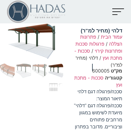
יצירת קשר
קטלוג מוצרים
מאמרים וכתבות
דלהי (מחיר למ"ר)
עמוד הבית
/
פתרונות
הצללה
/
פרגולות סככות
ופתרונות קירוי
/
סככות -
מתכת ועץ
/ דלהי (מחיר
למ"ר)
מק"ט
600005
קטגוריה
סככות - מתכת
ועץ
סככה/פרגולה דגם דלהי
תיאור המוצר:
סככה/פרגולה דגם "דלהי"
מיועדת לשימוש במגוון
מרחבים פתוחים
וציבוריים. מדובר בפתרון