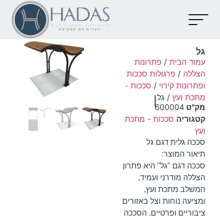
יצירת קשר
קטלוג מוצרים
מאמרים וכתבות
גל
עמוד הבית
/
פתרונות
הצללה
/
פרגולות סככות
ופתרונות קירוי
/
סככות -
מתכת ועץ
/ גל
מק"ט
600004
קטגוריה
סככות - מתכת
ועץ
סככה גלית דגם גל
תיאור המוצר:
סככה דגם "גל" היא פתרון
הצללה מודרני ועמיד,
המשלב מתכת ועץ,
ומציעה נוחות וצל באזורים
ציבוריים ופרטיים. הסככה