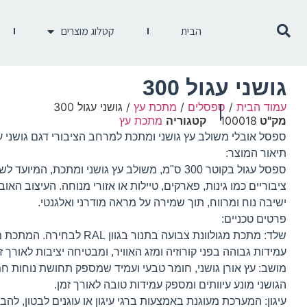
הבית
קטלוג מוצרים
גושני עגול 300
עמוד הבית
/
ספסלים
/
מתכת עץ
/ גושני עגול 300
מק"ט
100018
קטגוריה
מתכת עץ
ספסל אובלי משולב עץ גושני ומתכת למרחב הציבורי דגם גושני ע
תיאור המוצר:
ספסל עגול בקוטר 300 ס"מ, משולב עץ גושני ומתכת, המיו
ציבוריים כמו גינות, פארקים, טיילות או אזורי מנוחה. העיצוב האו
ישיבה נוח ומרווח, תוך שמירה על מראה מודרני ואלגנטי.
פרטים טכניים:
שלד: מתכת מגולוונת צבועה בתנור בגוון L
עמידות גבוהה בפני קורוזיה ומזג האוויר, ומבטיחה יציבות לאורך זמ
מושב: עץ אורן גושני, חומר טבעי ועמיד שמספק תחושת נוחות חמ
הגושני מונע עיוותים ומספק עמידות טובה לאורך זמן.
עיגון: המערכת מעוגנת באמצעות ברגי עיגון או עוגנים לבטון, לה