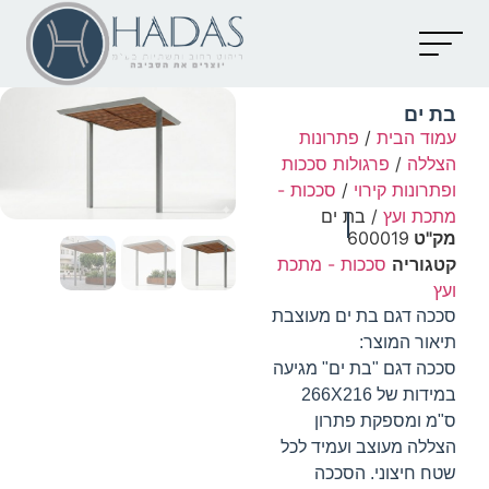
יצירת קשר
קטלוג מוצרים
מאמרים וכתבות
בת ים
עמוד הבית
/
פתרונות
הצללה
/
פרגולות סככות
ופתרונות קירוי
/
סככות -
מתכת ועץ
/ בת ים
מק"ט
600019
קטגוריה
סככות - מתכת
ועץ
סככה דגם בת ים מעוצבת
תיאור המוצר:
סככה דגם "בת ים" מגיעה
במידות של 266X216
ס"מ ומספקת פתרון
הצללה מעוצב ועמיד לכל
שטח חיצוני. הסככה