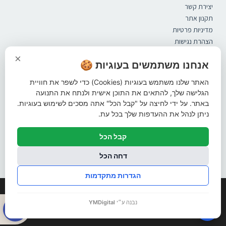
יצירת קשר
תקנון אתר
מדיניות פרטיות
הצהרת נגישות
קטלוג
×
ספסלים
אנחנו משתמשים בעוגיות 🍪
מערכות ישיבה
האתר שלנו משתמש בעוגיות (Cookies) כדי לשפר את חוויית
אשפתונים
הגלישה שלך, להתאים את התוכן אישית ולנתח את התנועה
פתרונות הצללה
באתר. על ידי לחיצה על "קבל הכל" אתה מסכים לשימוש בעוגיות.
ברזיות
ניתן לנהל את ההעדפות שלך בכל עת.
עמודי חסימה
מתקני אופניים
קבל הכל
שונות
עקבו אחרינו ברשתות החברתיות
דחה הכל
הגדרות מתקדמות
© כל הזכויות שמורות
פתח סרגל 
נבנה ע״י
YMDigital
🍪
קידום אורגני
פרסום בגוגל
בניית אתרים
עיצוב לוגו
מיתוג עסקי