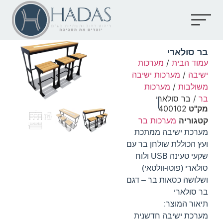
יצירת קשר
קטלוג מוצרים
מאמרים וכתבות
בר סולארי
עמוד הבית
/
מערכות
ישיבה
/
מערכות ישיבה
משולבות
/
מערכות
בר
/ בר סולארי
מק"ט
400102
קטגוריה
מערכות בר
מערכת ישיבה ממתכת
ועץ הכוללת שולחן בר עם
שקעי טעינה USB ולוח
סולארי (פוטו-וולטאי)
ושלושה כסאות בר – דגם
בר סולארי
תיאור המוצר:
מערכת ישיבה חדשנית