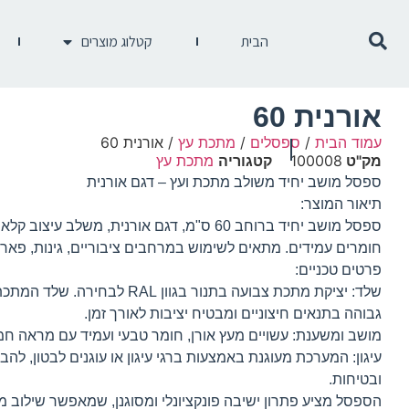
הבית
קטלוג מוצרים
אורנית 60
עמוד הבית
/
ספסלים
/
מתכת עץ
/ אורנית 60
מק"ט
100008
קטגוריה
מתכת עץ
ספסל מושב יחיד משולב מתכת ועץ – דגם אורנית
תיאור המוצר:
ספסל מושב יחיד ברוחב 60 ס"מ, דגם אורנית, משלב עיצו
חומרים עמידים. מתאים לשימוש במרחבים ציבוריים, גינות, פאר
פרטים טכניים:
שלד: יציקת מתכת צבועה בתנור בגוון RAL לב
גבוהה בתנאים חיצוניים ומבטיח יציבות לאורך זמן.
מושב ומשענת: עשויים מעץ אורן, חומר טבעי ועמיד עם מראה חמ
עיגון: המערכת מעוגנת באמצעות ברגי עיגון או עוגנים לבטון, לה
ובטיחות.
הספסל מציע פתרון ישיבה פונקציונלי ומסוגנן, שמאפשר שילוב מצו