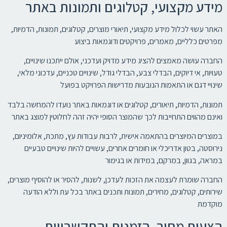
מידע מקצועי, קטלוגים ותמונות באתר
האתר עשוי לכלול מידע מקצועי, תיאורי מוצרים, קטלוגים, תמונות, הדמיות,
מפרטים כלליים, מאמרים, פרויקטים ודוגמאות ביצוע
החברה עושה מאמצים להציג מידע מדויק ועדכני, אולם ייתכנו שינויים,
טעויות, אי דיוקים, הבדלי צבע, הבדלי גודל, שינויים טכניים, עדכוני מלאי,
שינויי דגם או התאמות הנובעות מדרישות הפרויקט בפועל
תמונות, הדמיות, תיאורים, קטלוגים או דוגמאות באתר נועדו להמחשה בלבד
ואינם מהווים התחייבות לכך שהמוצר הסופי יהיה זהה לחלוטין למוצג באתר
במוצרים המיוצרים בהתאמה אישית, לרבות עבודות עץ, מתכת, אלומיניום,
נירוסטה, בטון אדריכלי או חומרים אחרים, עשויים להיות שינויים טבעיים
במראה, בגוון, במרקם, במידות או בגימור
החברה שומרת לעצמה את הזכות לעדכן, לשנות, להסיר או להוסיף מוצרים,
שירותים, קטלוגים, מחירים, תמונות ותכנים באתר בכל עת וללא הודעה
מוקדמת
הצעות מחיר, הזמנות והתקשרויות