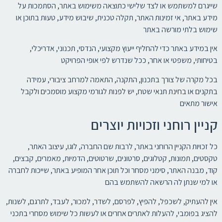
שייגרם למשתמש או לצד שלישי כתוצאה משימוש באתר, הסתמכות על
מידע באתר, אי זמינות האתר, תקלה טכנית, שיבוש מידע, טעות בתוכן או
שימוש בלתי מורשה באתר
אין במידע באתר כדי להחליף ייעוץ מקצועי, הנדסי, תכנוני, אדריכלי,
בטיחותי, משפטי או אחר, ככל שנדרש לפי אופי הפרויקט
בכל מקרה של צורך בתכנון, התקנה, התאמה למרחב ציבורי, עמידה
בתקנים או בחינת תנאי שטח, יש לפנות לגורמי מקצוע מוסמכים ולקבל
אישור מתאים
קניין רוחני וזכויות יוצרים
כל זכויות הקניין הרוחני באתר, לרבות שם החברה, לוגו, עיצוב האתר,
טקסטים, תמונות, קטלוגים, סרטונים, שרטוטים, הדמיות, מאמרים, קבצים,
קוד, מבנה האתר, סימני מסחר וכל תוכן אחר המופיע באתר, שייכות לחברה
או למי שנתן לה הרשאה להשתמש בהם
אין להעתיק, לשכפל, להפיץ, לפרסם, לשדר, למכור, לעבד, לתרגם, לשנות,
להציג בפומבי, להעלות לאתרים אחרים או לעשות כל שימוש מסחרי בתכני