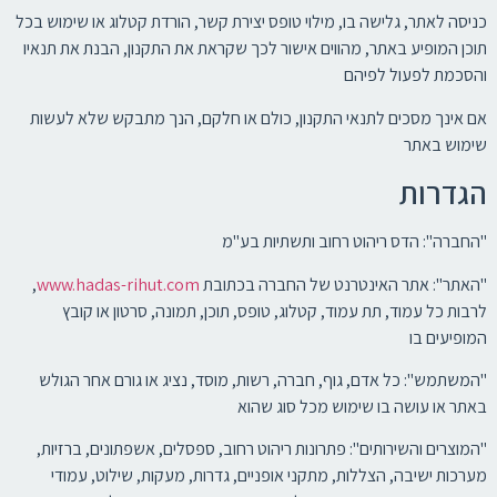
כניסה לאתר, גלישה בו, מילוי טופס יצירת קשר, הורדת קטלוג או שימוש בכל
תוכן המופיע באתר, מהווים אישור לכך שקראת את התקנון, הבנת את תנאיו
והסכמת לפעול לפיהם
אם אינך מסכים לתנאי התקנון, כולם או חלקם, הנך מתבקש שלא לעשות
שימוש באתר
הגדרות
"החברה": הדס ריהוט רחוב ותשתיות בע"מ
"האתר": אתר האינטרנט של החברה בכתובת
www.hadas-rihut.com
,
לרבות כל עמוד, תת עמוד, קטלוג, טופס, תוכן, תמונה, סרטון או קובץ
המופיעים בו
"המשתמש": כל אדם, גוף, חברה, רשות, מוסד, נציג או גורם אחר הגולש
באתר או עושה בו שימוש מכל סוג שהוא
"המוצרים והשירותים": פתרונות ריהוט רחוב, ספסלים, אשפתונים, ברזיות,
מערכות ישיבה, הצללות, מתקני אופניים, גדרות, מעקות, שילוט, עמודי