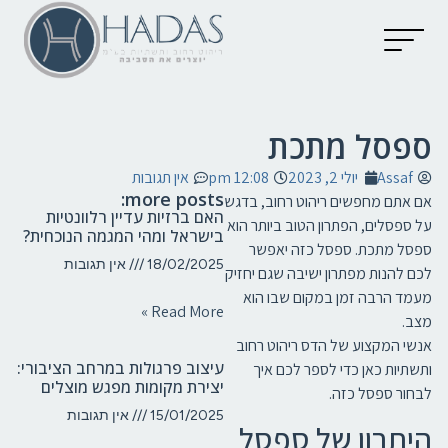
יצירת קשר
קטלוג מוצרים
מאמרים וכתבות
ספסל מתכת
Assaf
יולי 2, 2023
12:08 pm
אין תגובות
more posts:
אם אתם מחפשים ריהוט רחוב, בדגש
האם ברזיות עדיין רלוונטיות
על ספסלים, הפתרון הטוב ביותר הוא
בישראל ומהי המגמה הנוכחית?
ספסל מתכת. ספסל כזה יאפשר
18/02/2025
אין תגובות
לכם להנות מפתרון ישיבה שגם יחזיק
מעמד הרבה זמן במקום שבו הוא
Read More »
מצב.
אנשי המקצוע של הדס ריהוט רחוב
עיצוב פרגולות במרחב הציבורי:
ותשתיות כאן כדי לספר לכם איך
יצירת מקומות מפגש מוצלים
לבחור ספסל כזה.
15/01/2025
אין תגובות
היתרון של ספסל