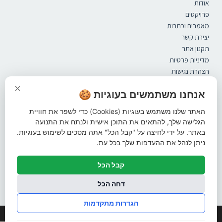
אודות
פרויקטים
מאמרים וכתבות
יצירת קשר
תקנון אתר
מדיניות פרטיות
הצהרת נגישות
קטלוג
×
ספסלים
אנחנו משתמשים בעוגיות 🍪
מערכות ישיבה
האתר שלנו משתמש בעוגיות (Cookies) כדי לשפר את חוויית
אשפתונים
הגלישה שלך, להתאים את התוכן אישית ולנתח את התנועה
פתרונות הצללה
באתר. על ידי לחיצה על "קבל הכל" אתה מסכים לשימוש בעוגיות.
ברזיות
ניתן לנהל את ההעדפות שלך בכל עת.
עמודי חסימה
מתקני אופניים
קבל הכל
שונות
עקבו אחרינו ברשתות החברתיות
דחה הכל
הגדרות מתקדמות
© כל הזכויות שמורות