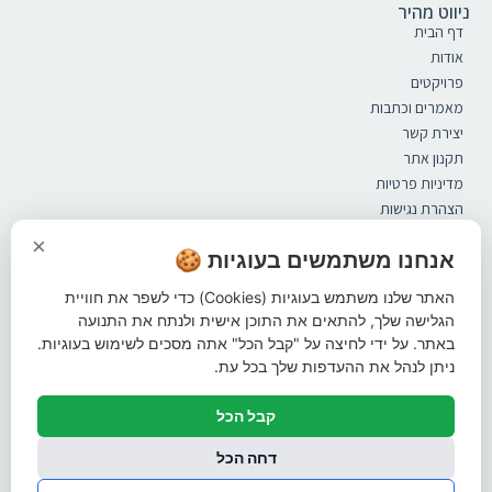
ניווט מהיר
דף הבית
אודות
פרויקטים
מאמרים וכתבות
יצירת קשר
תקנון אתר
מדיניות פרטיות
הצהרת נגישות
קטלוג
×
ספסלים
אנחנו משתמשים בעוגיות 🍪
מערכות ישיבה
האתר שלנו משתמש בעוגיות (Cookies) כדי לשפר את חוויית
אשפתונים
הגלישה שלך, להתאים את התוכן אישית ולנתח את התנועה
פתרונות הצללה
באתר. על ידי לחיצה על "קבל הכל" אתה מסכים לשימוש בעוגיות.
ברזיות
ניתן לנהל את ההעדפות שלך בכל עת.
עמודי חסימה
מתקני אופניים
קבל הכל
שונות
עקבו אחרינו ברשתות החברתיות
דחה הכל