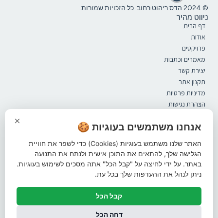
© 2024 הדס ריהוט רחוב. כל הזכויות שמורות.
ניווט מהיר
דף הבית
אודות
פרויקטים
מאמרים וכתבות
יצירת קשר
תקנון אתר
מדיניות פרטיות
הצהרת נגישות
קטלוג
×
ספסלים
אנחנו משתמשים בעוגיות 🍪
מערכות ישיבה
האתר שלנו משתמש בעוגיות (Cookies) כדי לשפר את חוויית
אשפתונים
הגלישה שלך, להתאים את התוכן אישית ולנתח את התנועה
פתרונות הצללה
באתר. על ידי לחיצה על "קבל הכל" אתה מסכים לשימוש בעוגיות.
ברזיות
ניתן לנהל את ההעדפות שלך בכל עת.
עמודי חסימה
מתקני אופניים
קבל הכל
שונות
עקבו אחרינו ברשתות החברתיות
דחה הכל