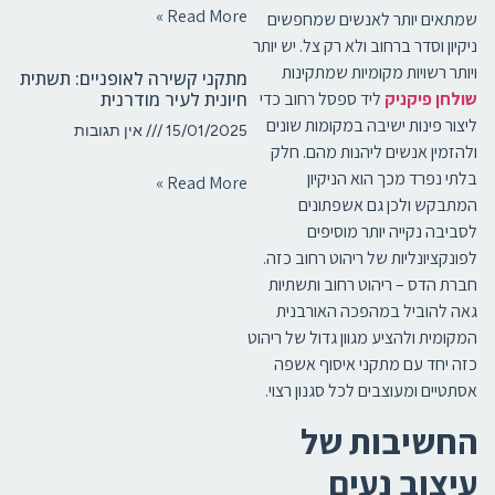
Read More »
שמתאים יותר לאנשים שמחפשים
ניקיון וסדר ברחוב ולא רק צל. יש יותר
ויותר רשויות מקומיות שמתקינות
מתקני קשירה לאופניים: תשתית
שולחן פיקניק
ליד ספסל רחוב כדי
חיונית לעיר מודרנית
ליצור פינות ישיבה במקומות שונים
15/01/2025
אין תגובות
ולהזמין אנשים ליהנות מהם. חלק
בלתי נפרד מכך הוא הניקיון
Read More »
המתבקש ולכן גם אשפתונים
לסביבה נקייה יותר מוסיפים
לפונקציונליות של ריהוט רחוב כזה.
חברת הדס – ריהוט רחוב ותשתיות
גאה להוביל במהפכה האורבנית
המקומית ולהציע מגוון גדול של ריהוט
כזה יחד עם מתקני איסוף אשפה
אסתטיים ומעוצבים לכל סגנון רצוי.
החשיבות של
עיצוב נעים